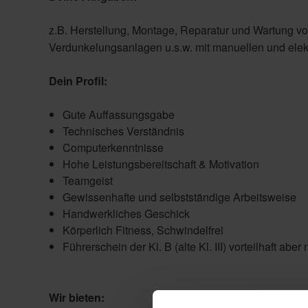
z.B. Herstellung, Montage, Reparatur und Wartung vo
Verdunkelungsanlagen u.s.w. mit manuellen und elek
Dein Profil:
Gute Auffassungsgabe
Technisches Verständnis
Computerkenntnisse
Hohe Leistungsbereitschaft & Motivation
Teamgeist
Gewissenhafte und selbstständige Arbeitsweise
Handwerkliches Geschick
Körperlich Fitness, Schwindelfrei
Führerschein der Kl. B (alte Kl. III) vorteilhaft aber 
Wir bieten: