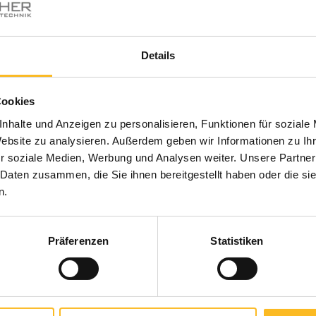
)
Details
Cookies
nhalte und Anzeigen zu personalisieren, Funktionen für soziale
Website zu analysieren. Außerdem geben wir Informationen zu I
r soziale Medien, Werbung und Analysen weiter. Unsere Partner
gnisse) schicken Sie bitte per Post an unsere Adresse z. Hd. 
 Daten zusammen, die Sie ihnen bereitgestellt haben oder die s
attenmacher.de
n.
Präferenzen
Statistiken