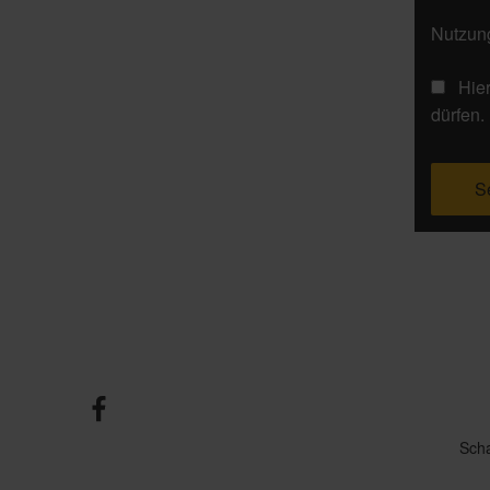
Nutzung
Hie
dürfen.
Sch