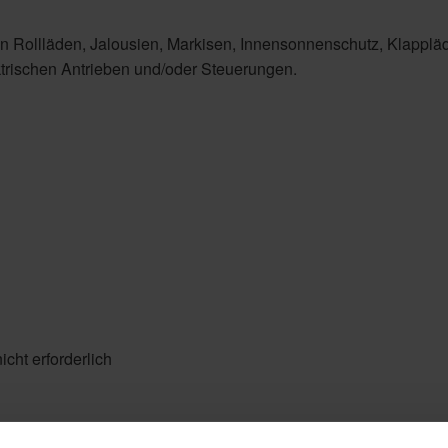
n Rollläden, Jalousien, Markisen, Innensonnenschutz, Klapplä
trischen Antrieben und/oder Steuerungen.
nicht erforderlich