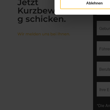
Jetzt
Ablehnen
Kurzbewerbun
g schicken.
Wir melden uns bei Ihnen.
*Die An