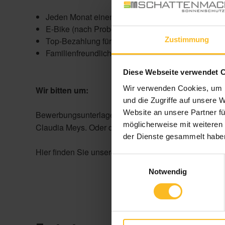
Jeden Monat einen Tankgutschein (nach Probezeit
E-Bike (nach Probezeit)
Zustimmung
Top-Bezahlung für Top-Leistung
Familienfreundliches Unternehmen
Diese Webseite verwendet 
Wir verwenden Cookies, um I
Wir bitten um:
und die Zugriffe auf unsere 
Website an unsere Partner fü
Bewerbungsunterlagen (Anschreiben, Lebenslauf, Zeu
möglicherweise mit weiteren
Claudia Meys. Oder direkt per E-Mail an:
c.meys@sch
der Dienste gesammelt habe
Hier finden Sie unsere
Kontaktdaten »
Einwilligungsauswahl
Notwendig