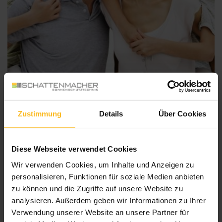
Zustimmung
Details
Über Cookies
Ratgeber
In unserem Ratgeber geben wir Ihnen praktische Tipps und Infos
Diese Webseite verwendet Cookies
über verschiedene Sonnenschutzlösungen.
Wir verwenden Cookies, um Inhalte und Anzeigen zu
Was ist beim Kauf zu beachten?
personalisieren, Funktionen für soziale Medien anbieten
Wie mache ich mein Eigenheim mit Hilfe von Sonnenschutz
zu können und die Zugriffe auf unsere Website zu
einbruchsicher?
analysieren. Außerdem geben wir Informationen zu Ihrer
Verwendung unserer Website an unsere Partner für