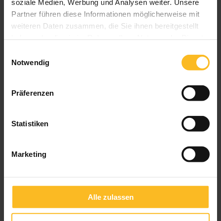
Kindersicherheit
Einbruchschutz
soziale Medien, Werbung und Analysen weiter. Unsere
Partner führen diese Informationen möglicherweise mit
weiteren Daten zusammen, die Sie ihnen bereitgestellt
haben oder die sie im Rahmen Ihrer Nutzung der Dienste
gesammelt haben.
Einwilligungsauswahl
Notwendig
Präferenzen
Statistiken
Marketing
Alle zulassen