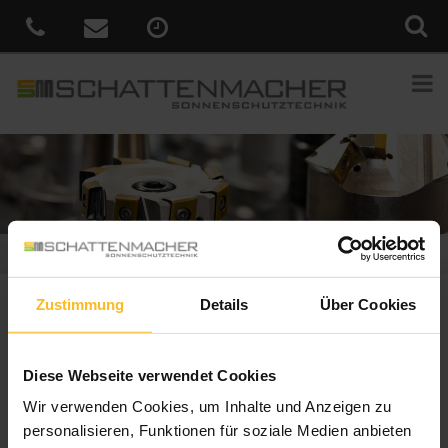
Sie sind hier:
Home
»
Produkte
»
Metallbau Engelmann auf
Zustimmung
Details
Über Cookies
Mallorca
Metallbau Engelmann auf
Diese Webseite verwendet Cookies
Mallorca
Wir verwenden Cookies, um Inhalte und Anzeigen zu
personalisieren, Funktionen für soziale Medien anbieten