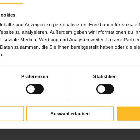
OTSRECHNER
SONNENSCHUTZ BALKON & T
Cookies
nhalte und Anzeigen zu personalisieren, Funktionen für soziale
Website zu analysieren. Außerdem geben wir Informationen zu I
z Balkon & Terrasse
r soziale Medien, Werbung und Analysen weiter. Unsere Partner
 Daten zusammen, die Sie ihnen bereitgestellt haben oder die s
n.
kon und Terrasse –
is ermitteln
Präferenzen
Statistiken
onnenschutz für den Balkon und die Terrasse
nach Ihren Vorste
nnenschutz ein
Einzelstück
ist, besprechen wir alle weiteren Sch
z perfekt auf Sie zu.
Auswahl erlauben