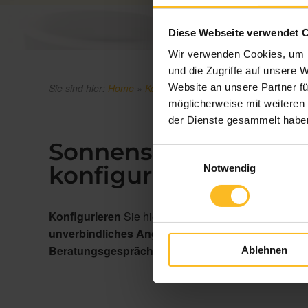
ANGEB
Diese Webseite verwendet 
Wir verwenden Cookies, um I
und die Zugriffe auf unsere 
Sie sind hier:
Home
»
Konfiguration & Preise
»
Sonnenschut
Website an unsere Partner fü
möglicherweise mit weiteren
der Dienste gesammelt habe
Sonnenschutz auf Bal
Einwilligungsauswahl
konfigurieren und Pre
Notwendig
Konfigurieren
Sie hier auf der Seite Ihren neuen S
unverbindliches Angebot
per E-Mail. Da jeder So
Beratungsgespräch
und schneiden den Sonnenschut
Ablehnen