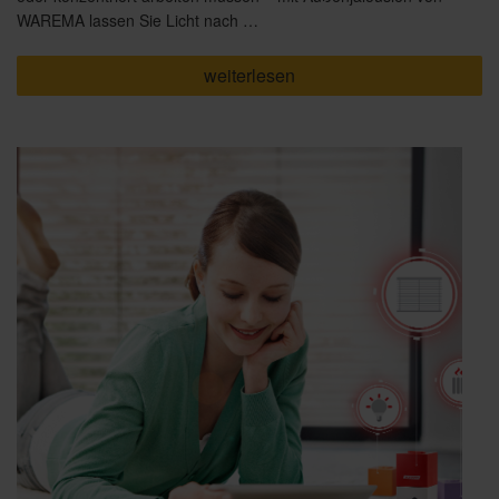
WAREMA lassen Sie Licht nach …
„Tageslicht
weiterlesen
ist
der
Rhythmus
des
Lebens“