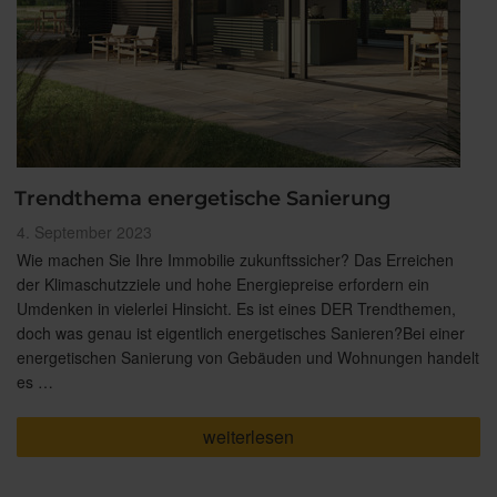
Trendthema energetische Sanierung
Veröffentlicht
4. September 2023
am
Wie machen Sie Ihre Immobilie zukunftssicher? Das Erreichen
der Klimaschutzziele und hohe Energiepreise erfordern ein
Umdenken in vielerlei Hinsicht. Es ist eines DER Trendthemen,
doch was genau ist eigentlich energetisches Sanieren?Bei einer
energetischen Sanierung von Gebäuden und Wohnungen handelt
es …
„Trendthema
weiterlesen
energetische
Sanierung“