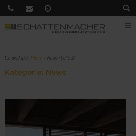
Sie sind hier:
Home
»
News
(Seite 2)
Kategorie:
News