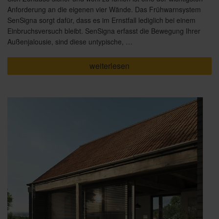
Anforderung an die eigenen vier Wände. Das Frühwarnsystem
SenSigna sorgt dafür, dass es im Ernstfall lediglich bei einem
Einbruchsversuch bleibt. SenSigna erfasst die Bewegung Ihrer
Außenjalousie, sind diese untypische, …
„SenSigna:
weiterlesen
Das
Plus
an
Sicherheit
für
Ihr
Zuhause“