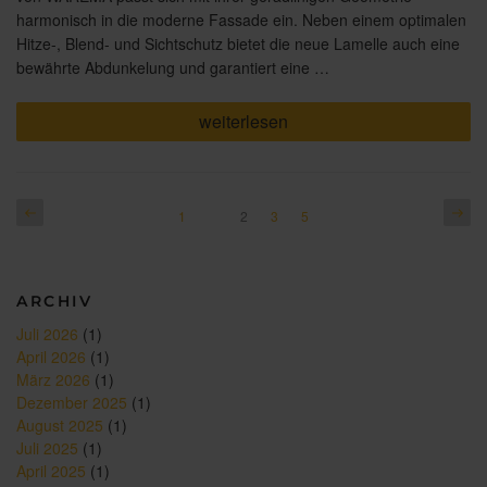
harmonisch in die moderne Fassade ein. Neben einem optimalen
Hitze-, Blend- und Sichtschutz bietet die neue Lamelle auch eine
bewährte Abdunkelung und garantiert eine …
„Zetra
weiterlesen
–
die
neue
Lamelle
für
Seitennummerierung
Vorherige
Näch
Seite
Seite
Seite
1
Seite
2
3
5
Außenjalousien
Seite
Seite
der
im
modernen,
Beiträge
geradlinigen
Design“
ARCHIV
Juli 2026
(1)
April 2026
(1)
März 2026
(1)
Dezember 2025
(1)
August 2025
(1)
Juli 2025
(1)
April 2025
(1)