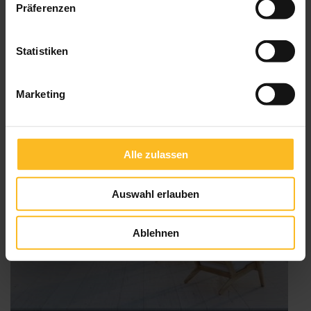
Präferenzen
„
Energie
weiterlesen
sparen
mit
Sonnenschutz
“
Statistiken
Marketing
Alle zulassen
Auswahl erlauben
Ablehnen