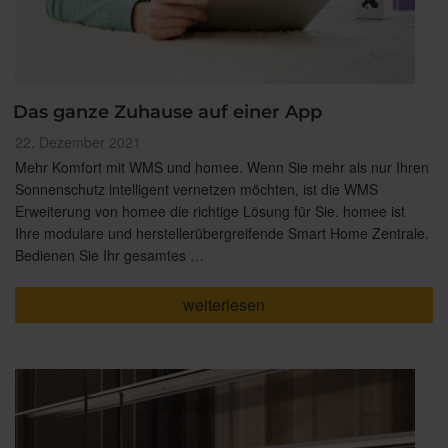
Das ganze Zuhause auf einer App
Veröffentlicht
22. Dezember 2021
am
Mehr Komfort mit WMS und homee. Wenn Sie mehr als nur Ihren
Sonnenschutz intelligent vernetzen möchten, ist die WMS
Erweiterung von homee die richtige Lösung für Sie. homee ist
Ihre modulare und herstellerübergreifende Smart Home Zentrale.
Bedienen Sie Ihr gesamtes …
„Das
weiterlesen
ganze
Zuhause
auf
einer
App“