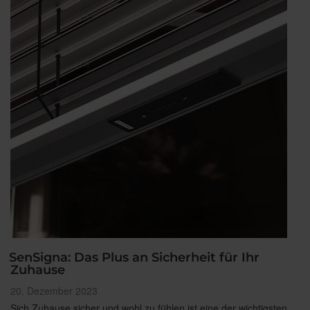
SenSigna: Das Plus an Sicherheit für Ihr
Zuhause
Veröffentlicht
20. Dezember 2023
am
Sich Zuhause sicher und wohl zu fühlen ist eine der wichtigsten