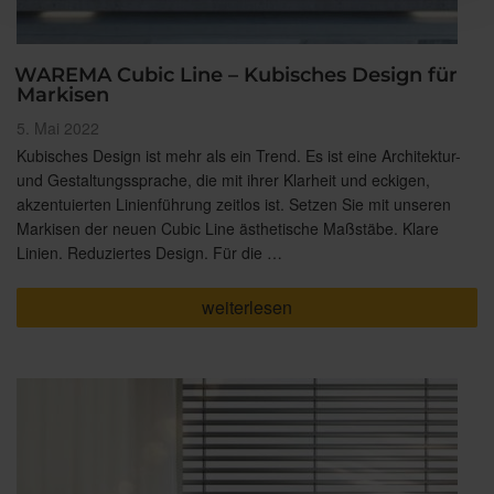
WAREMA Cubic Line – Kubisches Design für
Markisen
Veröffentlicht
5. Mai 2022
am
Kubisches Design ist mehr als ein Trend. Es ist eine Architektur-
und Gestaltungssprache, die mit ihrer Klarheit und eckigen,
akzentuierten Linienführung zeitlos ist. Setzen Sie mit unseren
Markisen der neuen Cubic Line ästhetische Maßstäbe. Klare
Linien. Reduziertes Design. Für die …
„WAREMA
weiterlesen
Cubic
Line
–
Kubisches
Design
für
Markisen“