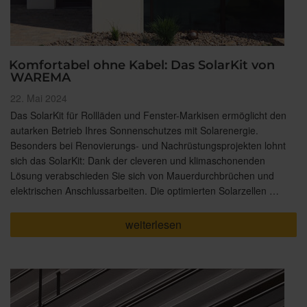
Komfortabel ohne Kabel: Das SolarKit von
WAREMA
Veröffentlicht
22. Mai 2024
am
Das SolarKit für Rollläden und Fenster-Markisen ermöglicht den
autarken Betrieb Ihres Sonnenschutzes mit Solarenergie.
Besonders bei Renovierungs- und Nachrüstungsprojekten lohnt
sich das SolarKit: Dank der cleveren und klimaschonenden
Lösung verabschieden Sie sich von Mauerdurchbrüchen und
elektrischen Anschlussarbeiten. Die optimierten Solarzellen …
„Komfortabel
weiterlesen
ohne
Kabel:
Das
SolarKit
von
WAREMA“