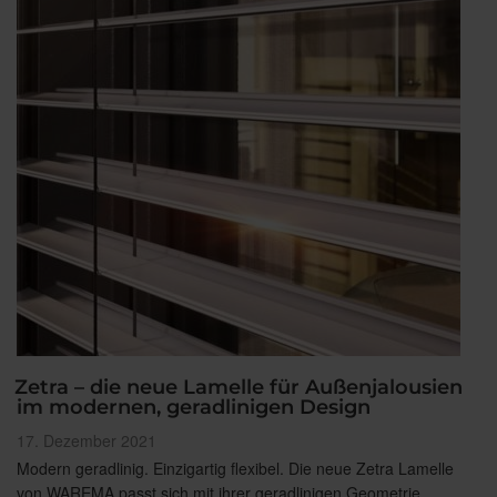
Zetra – die neue Lamelle für Außenjalousien
im modernen, geradlinigen Design
Veröffentlicht
17. Dezember 2021
am
Modern geradlinig. Einzigartig flexibel. Die neue Zetra Lamelle
von WAREMA passt sich mit ihrer geradlinigen Geometrie