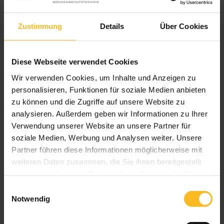
Windstabilität hat einen Namen
Veröffentlicht
1. August 2023
Zustimmung
Details
Über Cookies
am
Sie wohnen in einer windexponierten Lage und möchten trotzdem
nicht auf ein Wohlfühlklima verzichten? Trotz zunehmender
Stürme durch ein raueres Klima möchten Sie Ihre Außenjalousien
Diese Webseite verwendet Cookies
nutzen können? Die Windra Flachlamelle von WAREMA verschafft
Abhilfe! Durch die Windstabilität bis 90km/h kann …
Wir verwenden Cookies, um Inhalte und Anzeigen zu
personalisieren, Funktionen für soziale Medien anbieten
„WAREMA
weiterlesen
zu können und die Zugriffe auf unsere Website zu
Windra
analysieren. Außerdem geben wir Informationen zu Ihrer
Flachlamelle:
Windstabilität
Verwendung unserer Website an unsere Partner für
hat
soziale Medien, Werbung und Analysen weiter. Unsere
Energie sparen mit Sonnenschutz
einen
Namen“
Partner führen diese Informationen möglicherweise mit
Veröffentlicht
1. Februar 2023
weiteren Daten zusammen, die Sie ihnen bereitgestellt
am
5 Energiespartipps Der Winter steht vor der Tür und viele
haben oder die sie im Rahmen Ihrer Nutzung der Dienste
Menschen schauen mit Sorge auf die aktuellen Entwicklungen der
gesammelt haben.
Heiz- und Energiepreise. Deshalb ist jetzt der richtige Zeitpunkt, um
Einwilligungsauswahl
Notwendig
potenzielle energetische Schwachstellen im Eigenheim
aufzudecken. Wärme in den Innenräumen geht häufig …