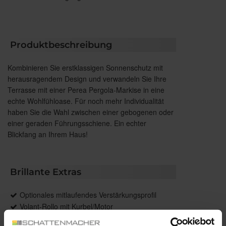
Produktbeschreibung
Kombinieren Sie erstklassigen Sonnenschutz mit
herausragendem Design und verwandeln Sie Ihre
Terrasse mit einer Perea Pergola-Markise in eine
echte Wohlfühloase. Für noch mehr Individualität
haben Sie die Wahl zwischen einer gebogenen oder
einer geraden Führungsschiene. Ein echter
Blickfang an Ihrem Haus!
Brillante Extras
Optionales mitlaufendes Verstärkungsprofil
Volant-Rollo mit Kurbel/Motor
Integrierte LED-Stripes