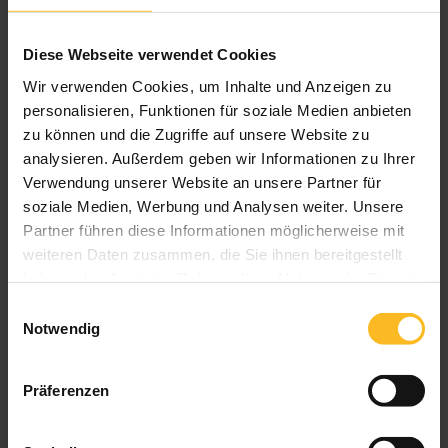
Weitere Informationen zu
Ausstattungsextras Perea Pergola-Markisen
Diese Webseite verwendet Cookies
Wir verwenden Cookies, um Inhalte und Anzeigen zu
personalisieren, Funktionen für soziale Medien anbieten
Farben & Stoffe
zu können und die Zugriffe auf unsere Website zu
analysieren. Außerdem geben wir Informationen zu Ihrer
Verwendung unserer Website an unsere Partner für
Weitere Informationen
soziale Medien, Werbung und Analysen weiter. Unsere
Partner führen diese Informationen möglicherweise mit
Das könnte Sie auch interessieren
weiteren Daten zusammen, die Sie ihnen bereitgestellt
haben oder die sie im Rahmen Ihrer Nutzung der Dienste
gesammelt haben.
Einwilligungsauswahl
Notwendig
Präferenzen