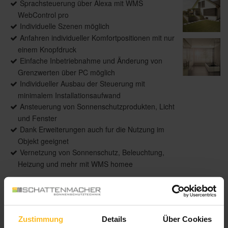
Sprachsteuerung über Alexa mit WMS
WebControl pro
Individuelle Szenen möglich
Anfahren individueller Komfortpositionen mit nur
einem Knopfdruck
Einfache Inbetriebnahme und Änderung von
Grenzwerten über PC möglich
Individueller Ausbau der Steuerung mit
minimalem Installationsaufwand
Ansteuerung von Sonnenschutzprodukten, Licht
und Fenster
Dank Erweiterungen auch fur die Nutzung im
Objekt geeignet
Vernetzung von Sonnenschutz, Beleuchtung,
Heizung und mehr mit WMS homee
Produktdetails
Zustimmung
Details
Über Cookies