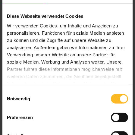
Sendefrequenz: 2,4 GHz
Kanäle: Bis zu 200 Kanäle zur Ansteuerung
Diese Webseite verwendet Cookies
unterschiedlicher Sonnenschutzprodukte, Licht
und mehr
Wir verwenden Cookies, um Inhalte und Anzeigen zu
Steuerungs-Funktionen: Helligkeit, Wind,
personalisieren, Funktionen für soziale Medien anbieten
Niederschlag, Zeit, Innentemperatur,
zu können und die Zugriffe auf unsere Website zu
Dämmerung, Eisüberwachung (Kombination von
analysieren. Außerdem geben wir Informationen zu Ihrer
Außentemperatur und Niederschlag),
Verwendung unserer Website an unsere Partner für
Astrofunktion
soziale Medien, Werbung und Analysen weiter. Unsere
Partner führen diese Informationen möglicherweise mit
weiteren Daten zusammen, die Sie ihnen bereitgestellt
haben oder die sie im Rahmen Ihrer Nutzung der Dienste
Produktbeschreibung
gesammelt haben.
Einwilligungsauswahl
Notwendig
Das Funksystem WMS vereint modernste Technik
und ästhetisches Design zu einer Funksteuerung für
gehobene Ansprüche. Über das Weitergeben der
Präferenzen
Befehle von Empfänger zu Empfänger (Mesh-
Netzwerk) können auch weit entfernte Produkte
erreicht werden. Das Funksystem arbeitet