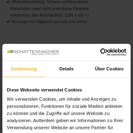
Widerstandsfähig: Schwer entflammbare
Materialien oder nicht brennbare Gewebe
erleichtern den Brandschutz (DIN 4102-1).
Montage mit Clipprofil schnell und sicher
Produktdetails
max. Breite: 4.000 mm
Zustimmung
Details
Über Cookies
max. Höhe: 5.500 mm
max. Fläche: 18 m²
Bedienung: Motor oder Funkmotoren
Diese Webseite verwendet Cookies
Führung: Seitliche Führung durch ZIP
(Reißverschluss) mit flexiblen Inlay
Wir verwenden Cookies, um Inhalte und Anzeigen zu
Anwendungsbereiche: senkrechte Glasflächen,
personalisieren, Funktionen für soziale Medien anbieten
ideal bei Pfosten-Riegel-Fassade
zu können und die Zugriffe auf unsere Website zu
Stoffqualität: Soltis B92
analysieren. Außerdem geben wir Informationen zu Ihrer
Verwendung unserer Website an unsere Partner für