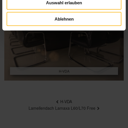
Auswahl erlauben
Ablehnen
H-VDA
Beitragsnavigation
H-VDA
Lamellendach Lamaxa L60/L70 Free